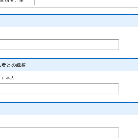
建物名、階
込者との続柄
柄）本人